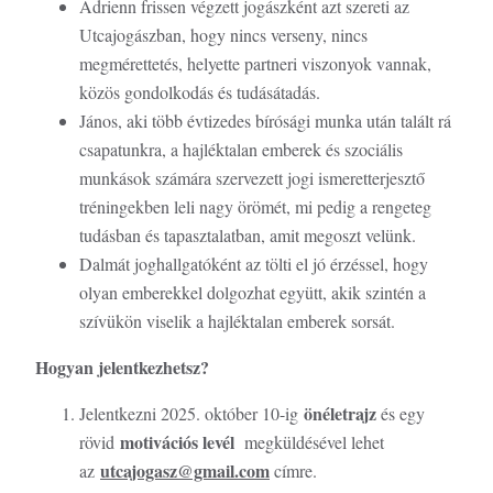
Adrienn frissen végzett jogászként azt szereti az
Utcajogászban, hogy nincs verseny, nincs
megmérettetés, helyette partneri viszonyok vannak,
közös gondolkodás és tudásátadás.
János, aki több évtizedes bírósági munka után talált rá
csapatunkra, a hajléktalan emberek és szociális
munkások számára szervezett jogi ismeretterjesztő
tréningekben leli nagy örömét, mi pedig a rengeteg
tudásban és tapasztalatban, amit megoszt velünk.
Dalmát joghallgatóként az tölti el jó érzéssel, hogy
olyan emberekkel dolgozhat együtt, akik szintén a
szívükön viselik a hajléktalan emberek sorsát.
Hogyan jelentkezhetsz?
önéletrajz
Jelentkezni 2025. október 10-ig
és egy
motivációs levél
rövid
megküldésével lehet
utcajogasz@gmail.com
az
címre.