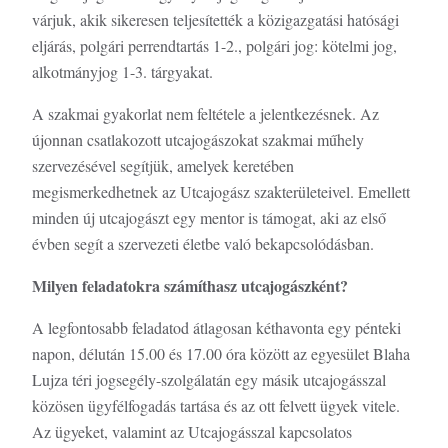
várjuk, akik sikeresen teljesítették a közigazgatási hatósági
eljárás, polgári perrendtartás 1-2., polgári jog: kötelmi jog,
alkotmányjog 1-3. tárgyakat.
A szakmai gyakorlat nem feltétele a jelentkezésnek. Az
újonnan csatlakozott utcajogászokat szakmai műhely
szervezésével segítjük, amelyek keretében
megismerkedhetnek az Utcajogász szakterületeivel. Emellett
minden új utcajogászt egy mentor is támogat, aki az első
évben segít a szervezeti életbe való bekapcsolódásban.
Milyen feladatokra számíthasz utcajogászként?
A legfontosabb feladatod átlagosan kéthavonta egy pénteki
napon, délután 15.00 és 17.00 óra között az egyesület Blaha
Lujza téri jogsegély-szolgálatán egy másik utcajogásszal
közösen ügyfélfogadás tartása és az ott felvett ügyek vitele.
Az ügyeket, valamint az Utcajogásszal kapcsolatos