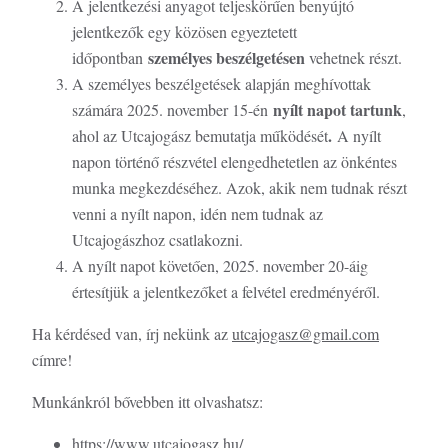
A jelentkezési anyagot teljeskörűen benyújtó
jelentkezők egy közösen egyeztetett
személyes beszélgetésen
időpontban
vehetnek részt.
A személyes beszélgetések alapján meghívottak
nyílt napot tartunk
számára 2025. november 15-én
,
.
ahol az Utcajogász bemutatja működését
A nyílt
napon történő részvétel elengedhetetlen az önkéntes
munka megkezdéséhez. Azok, akik nem tudnak részt
venni a nyílt napon, idén nem tudnak az
Utcajogászhoz csatlakozni.
A nyílt napot követően, 2025. november 20-áig
értesítjük a jelentkezőket a felvétel eredményéről.
Ha kérdésed van, írj nekünk az
utcajogasz@gmail.com
címre!
Munkánkról bővebben itt olvashatsz:
https://www.utcajogasz.hu/