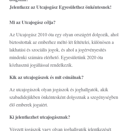
Jelentkezz az Utcajogász Egyesülethez önkéntesnek!
Mi az Utcajogász célja?
Az Utcajogász 2010 óta egy olyan országért dolgozik, ahol
biztosítottak az emberhez méltó lét feltételei, különösen a
lakhatási és szociális jogok, és ahol a jogérvényesítés
mindenki számára elérhető. Egyesületünk 2020 óta
közhasznú jogállással rendelkezik.
Kik az utcajogászok és mit csinálnak?
Az utcajogászok olyan jogászok és joghallgatók, akik
szabadidejükben önkéntesként dolgoznak a szegénységben
élő emberek jogaiért.
Ki jelentkezhet utcajogásznak?
Végzett jogászok vagy olyan joghallgatók jelentkezését