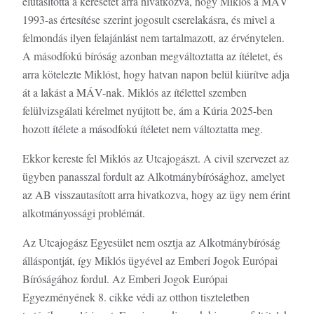
elutasította a keresetet arra hivatkozva, hogy Miklós a MÁV
1993-as értesítése szerint jogosult cserelakásra, és mivel a
felmondás ilyen felajánlást nem tartalmazott, az érvénytelen.
A másodfokú bíróság azonban megváltoztatta az ítéletet, és
arra kötelezte Miklóst, hogy hatvan napon belül kiürítve adja
át a lakást a MÁV-nak. Miklós az ítélettel szemben
felülvizsgálati kérelmet nyújtott be, ám a Kúria 2025-ben
hozott ítélete a másodfokú ítéletet nem változtatta meg.
Ekkor kereste fel Miklós az Utcajogászt. A civil szervezet az
ügyben panasszal fordult az Alkotmánybírósághoz, amelyet
az AB visszautasított arra hivatkozva, hogy az ügy nem érint
alkotmányossági problémát.
Az Utcajogász Egyesület nem osztja az Alkotmánybíróság
álláspontját, így Miklós ügyével az Emberi Jogok Európai
Bíróságához fordul. Az Emberi Jogok Európai
Egyezményének 8. cikke védi az otthon tiszteletben