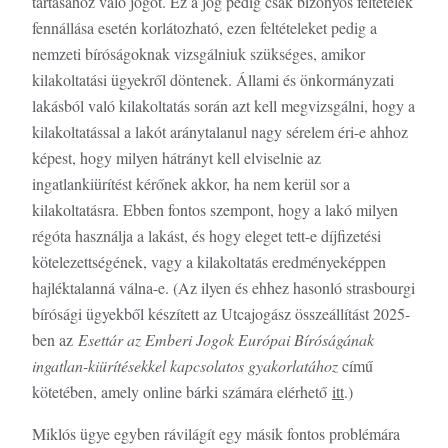
tartásához való jogot. Ez a jog pedig csak bizonyos feltételek
fennállása esetén korlátozható, ezen feltételeket pedig a
nemzeti bíróságoknak vizsgálniuk szükséges, amikor
kilakoltatási ügyekről döntenek. Állami és önkormányzati
lakásból való kilakoltatás során azt kell megvizsgálni, hogy a
kilakoltatással a lakót aránytalanul nagy sérelem éri-e ahhoz
képest, hogy milyen hátrányt kell elviselnie az
ingatlankiürítést kérőnek akkor, ha nem kerül sor a
kilakoltatásra. Ebben fontos szempont, hogy a lakó milyen
régóta használja a lakást, és hogy eleget tett-e díjfizetési
kötelezettségének, vagy a kilakoltatás eredményeképpen
hajléktalanná válna-e. (Az ilyen és ehhez hasonló strasbourgi
bírósági ügyekből készített az Utcajogász összeállítást 2025-
ben az
Esettár az Emberi Jogok Európai Bíróságának
ingatlan-kiürítésekkel kapcsolatos gyakorlatához
című
kötetében, amely online bárki számára elérhető
itt
.)
Miklós ügye egyben rávilágít egy másik fontos problémára