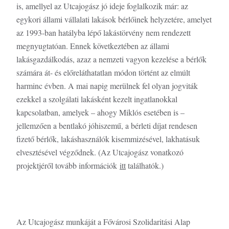
is, amellyel az Utcajogász jó ideje foglalkozik már: az
egykori állami vállalati lakások bérlőinek helyzetére, amelyet
az 1993-ban hatályba lépő lakástörvény nem rendezett
megnyugtatóan. Ennek következtében az állami
lakásgazdálkodás, azaz a nemzeti vagyon kezelése a bérlők
számára át- és előreláthatatlan módon történt az elmúlt
harminc évben. A mai napig merülnek fel olyan jogviták
ezekkel a szolgálati lakásként kezelt ingatlanokkal
kapcsolatban, amelyek – ahogy Miklós esetében is –
jellemzően a bentlakó jóhiszemű, a bérleti díjat rendesen
fizető bérlők, lakáshasználók kisemmizésével, lakhatásuk
elvesztésével végződnek. (Az Utcajogász vonatkozó
projektjéről tovább információk
itt
találhatók.)
Az Utcajogász munkáját a Fővárosi Szolidaritási Alap