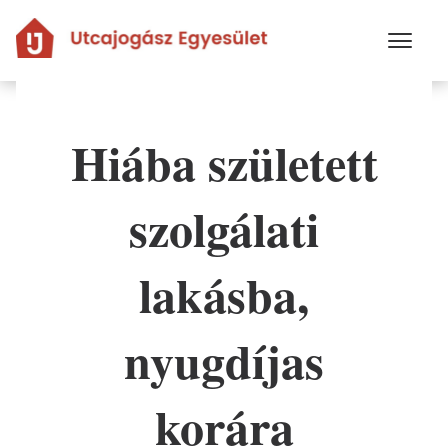
Ugrás
a
tartalomra
Hiába született
szolgálati
lakásba,
nyugdíjas
korára