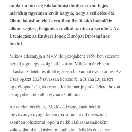
amikor a bíróság kilakoltatási döntése során teljes
mértékig figyelmen kívül hagyja, hogy a születése óta
állami lakásban élő és rendben fizető lakó bármiféle
állami segítség felajánlása nélkül az utcára kerülhet. Az
Utcajogász az Emberi Jogok Európai Bíróságához
fordul.
Miklós édesanyja a MÁV dolgozójaként 1959-ben szerzett
bérleti jogot egy szolgálati lakásra. Miklós már ebbe a
lakásba született, és itt élt egészen hatvanhat éves koráig. Az
Utcajogászt 2025 tavaszán kereste fel a Blaha Lujza téri
ügyfélfogadásán, akkorra a Kúria már jogerős ítéletet hozott
az ügyében: el kell hagynia az otthonát.
Az eredeti bérlőnek, Miklós édesanyjának bérleti
jogviszonya nyugállományba vonulásával megszűnt,
azonban jóhiszemű jogcím nélküli lakáshasználóként
változatlanul a lakásban maradhatott. Miklós édesanyja