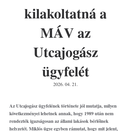
kilakoltatná a
MÁV az
Utcajogász
ügyfelét
2026. 04. 21.
Az Utcajogász ügyfelének története jól mutatja, milyen
következményei lehetnek annak, hogy 1989 után nem
rendezték igazságosan az állami lakások bérlőinek
helyzetét. Miklós ügye egyben rámutat, hogy mit jelent,