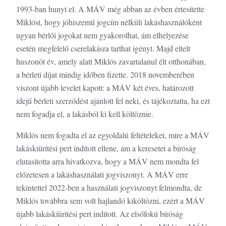
1993-ban hunyt el. A MÁV még abban az évben értesítette
Miklóst, hogy jóhiszemű jogcím nélküli lakáshasználóként
ugyan bérlői jogokat nem gyakorolhat, ám elhelyezése
esetén megfelelő cserelakásra tarthat igényt. Majd eltelt
huszonöt év, amely alatt Miklós zavartalanul élt otthonában,
a bérleti díjat mindig időben fizette. 2018 novemberében
viszont újabb levelet kapott: a MÁV két éves, határozott
idejű bérleti szerződést ajánlott fel neki, és tájékoztatta, ha ezt
nem fogadja el, a lakásból ki kell költöznie.
Miklós nem fogadta el az egyoldalú feltételeket, mire a MÁV
lakáskiürítési pert indított ellene, ám a keresetet a bíróság
elutasította arra hivatkozva, hogy a MÁV nem mondta fel
előzetesen a lakáshasználati jogviszonyt. A MÁV erre
tekintettel 2022-ben a használati jogviszonyt felmondta, de
Miklós továbbra sem volt hajlandó kiköltözni, ezért a MÁV
újabb lakáskiürítési pert indított. Az elsőfokú bíróság