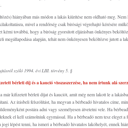
k.
öltözés) hiányában más módon a lakás kiürítése nem oldható meg. Nem le
 kilakoltatásra, mivel a rendőrség csak bírósági végrehajtó kérésére műk
et kérni továbbá, hogy a bíróság gyorsított eljárásban önkényes beköltöz
beli megállapodása alapján, tehát nem önkényesen beköltözve jutott a lak
jtásról szóló 1994. évi LIII. törvény 5. §
zetett bérleti díj és a kaució visszaszerzése, ha nem írtunk alá szer
a már kifizetett bérleti díjat és kauciót, amit még nem lakott le a lakás
lítani. Az írásbeli felszólítást, ha megvan a bérbeadó hivatalos címe, m
küldeményként postára adni vagy személyesen átvetetni vele. Ha bérbeadó
feleknek el kell számolniuk egymással. Ha a bérbeadó nem tesz eleget a fe
 jogi lépést tenni, ha ismeri a bérbeadó hivatalos lakóhelyét, ennek hiá