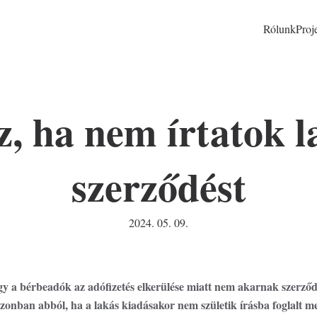
Rólunk
Proj
Fő
nav
z, ha nem írtatok l
(d
szerződést
2024. 05. 09.
y a bérbeadók az adófizetés elkerülése miatt nem akarnak szerződé
nban abból, ha a lakás kiadásakor nem születik írásba foglalt me