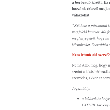
a bérbeadó között. Ez 
hozzánk érkező megkere
válaszokat.
“Két hete a párommal kive
megfelelő kauciót. Ma fe
megfenyegetett, hogy ha n
közműveket. Szerződést 
Nem írtunk alá szerződ
Nem! Attól még, hogy nem
szerint a lakás bérbeadá
szerződés, akkor az sem
Jogszabály:
a lakások és helyi
LXXVIII. törvény 