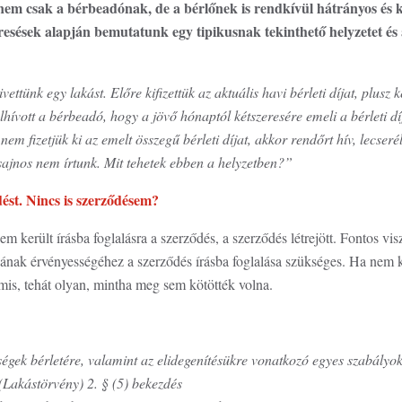
nem csak a bérbeadónak, de a bérlőnek is rendkívül hátrányos és kö
sések alapján bemutatunk egy tipikusnak tekinthető helyzetet és
ttünk egy lakást. Előre kifizettük az aktuális havi bérleti díjat, plusz k
lhívott a bérbeadó, hogy a jövő hónaptól kétszeresére emeli a bérleti dí
em fizetjük ki az emelt összegű bérleti díjat, akkor rendőrt hív, lecserél
sajnos nem írtunk. Mit tehetek ebben a helyzetben?”
ést. Nincs is szerződésem?
 került írásba foglalásra a szerződés, a szerződés létrejött. Fontos vis
sának érvényességéhez a szerződés írásba foglalása szükséges. Ha nem ke
mis, tehát olyan, mintha meg sem kötötték volna.
ségek bérletére, valamint az elidegenítésükre vonatkozó egyes szabályok
(Lakástörvény) 2. § (5) bekezdés