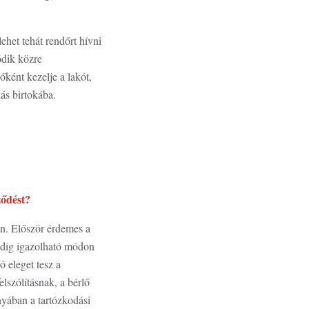
het tehát rendőrt hívni
ödik közre
őként kezelje a lakót,
ás birtokába.
ződést?
ban. Először érdemes a
indig igazolható módon
 eleget tesz a
lszólításnak, a bérlő
nyában a tartózkodási