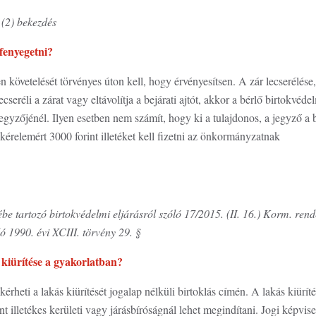
 (2) bekezdés
 fenyegetni?
övetelését törvényes úton kell, hogy érvényesítsen. A zár lecserélése, b
seréli a zárat vagy eltávolítja a bejárati ajtót, akkor a bérlő birtokvéde
egyzőjénél. Ilyen esetben nem számít, hogy ki a tulajdonos, a jegyző a b
kérelemért 3000 forint illetéket kell fizetni az önkormányzatnak
be tartozó birtokvédelmi eljárásról szóló 17/2015. (II. 16.) Korm. ren
óló 1990. évi XCIII. törvény 29. §
 kiürítése a gyakorlatban?
érheti a lakás kiürítését jogalap nélküli birtoklás címén. A lakás kiürí
int illetékes kerületi vagy járásbíróságnál lehet megindítani. Jogi képvi