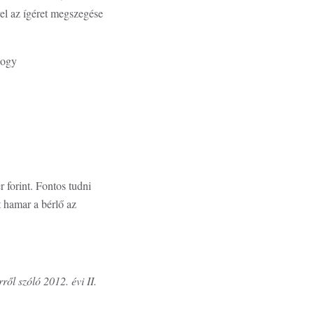
vel az ígéret megszegése
 hogy
r forint. Fontos tudni
t hamar a bérlő az
ről szóló 2012. évi II.