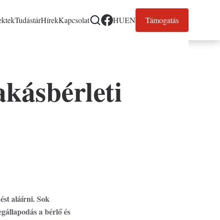
ektek
Tudástár
Hírek
Kapcsolat
HU
EN
Támogatás
facebook
igáció
akásbérleti
omain)
st aláírni. Sok
gállapodás a bérlő és