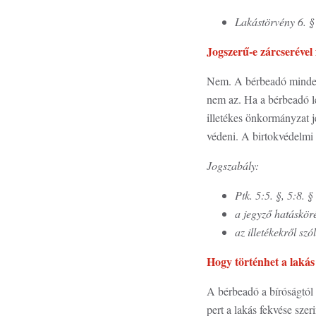
Lakástörvény 6. §
Jogszerű-e zárcserével
Nem. A bérbeadó minden k
nem az. Ha a bérbeadó lec
illetékes önkormányzat j
védeni. A birtokvédelmi 
Jogszabály:
Ptk. 5:5. §, 5:8. §
a jegyző hatásköré
az illetékekről sz
Hogy történhet a lakás
A bérbeadó a bíróságtól k
pert a lakás fekvése szer