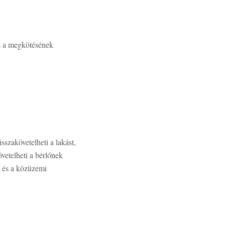
és a megkötésének
sszakövetelheti a lakást,
övetelheti a bérlőnek
t és a közüzemi