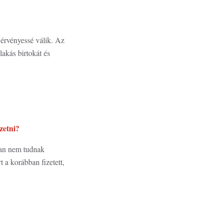
g érvényessé válik. Az
lakás birtokát és
izetni?
ban nem tudnak
 a korábban fizetett,