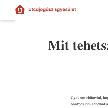
Ugrás
a
tartalomra
Mit tehets
Gyakran előfordul, hog
bonyodalom adódhat azo