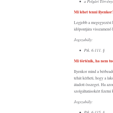
a Polgári Törvényk
Mi lehet tenni ilyenkor
Legjobb a megegyezést k
időpontjára visszamenő h
Jogszabály:
Ptk. 6:111. §
Mi történik, ha nem t
Ilyenkor mind a bérbeadó,
tehát kérheti, hogy a lak
átadott összeget. Ha azo
szolgáltatásokért fizetni 
Jogszabály:
Ptk. 6:115. §