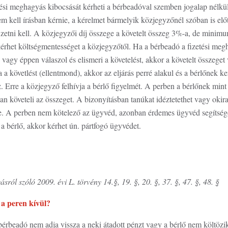
zetési meghagyás kibocsását kérheti a bérbeadóval szemben jogalap nélk
m kell írásban kérnie, a kérelmet bármelyik közjegyzőnél szóban is előt
zetni kell. A közjegyzői díj összege a követelt összeg 3%-a, de minimu
kérhet költségmentességet a közjegyzőtől. Ha a bérbeadó a fizetési meg
 vagy éppen válaszol és elismeri a követelést, akkor a követelt összeget 
ja a követlést (ellentmond), akkor az eljárás perré alakul és a bérlőnek ker
. Erre a közjegyző felhívja a bérlő figyelmét. A perben a bérlőnek mint 
an követeli az összeget. A bizonyításban tanúkat idéztetethet vagy okirat
be. A perben nem kötelező az ügyvéd, azonban érdemes ügyvéd segítség
 bérlő, akkor kérhet ún. pártfogó ügyvédet.
ásról szóló 2009. évi L. törvény 14.§, 19. §, 20. §, 37. §, 47. §, 48. §
 a peren kívül?
rbeadó nem adja vissza a neki átadott pénzt vagy a bérlő nem költözik 