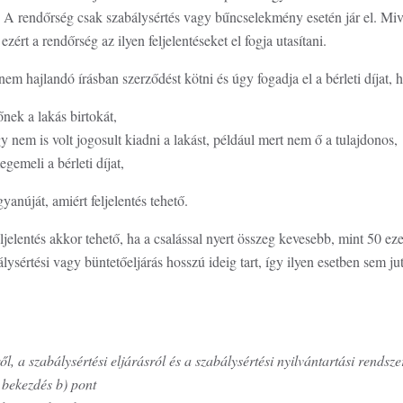
ni. A rendőrség csak szabálysértés vagy bűncselekmény esetén jár el. Mi
ezért a rendőrség az ilyen feljelentéseket el fogja utasítani.
m hajlandó írásban szerződést kötni és úgy fogadja el a bérleti díjat,
őnek a lakás birtokát,
y nem is volt jogosult kiadni a lakást, például mert nem ő a tulajdonos,
gemeli a bérleti díjat,
 gyanúját, amiért feljelentés tehető.
jelentés akkor tehető, ha a csalással nyert összeg kevesebb, mint 50 eze
ysértési vagy büntetőeljárás hosszú ideig tart, így ilyen esetben sem ju
ől, a szabálysértési eljárásról és a szabálysértési nyilvántartási rendszer
 bekezdés b) pont