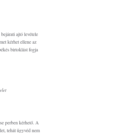
ejárati ajtó levétele
lmet kérhet ellene az
ékés birtoklást fogja
delet
tése perben kérhető. A
selet, tehát ügyvéd nem