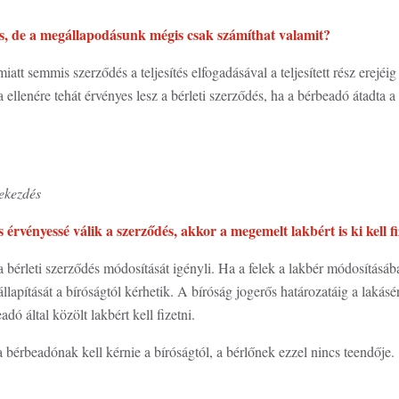
s, de a megállapodásunk mégis csak számíthat valamit?
att semmis szerződés a teljesítés elfogadásával a teljesített rész erejéi
 ellenére tehát érvényes lesz a bérleti szerződés, ha a bérbeadó átadta a 
bekezdés
 érvényessé válik a szerződés, akkor a megemelt lakbért is ki kell f
 bérleti szerződés módosítását igényli. Ha a felek a lakbér módosításá
apítását a bíróságtól kérhetik. A bíróság jogerős határozatáig a lakásért
ó által közölt lakbért kell fizetni.
a bérbeadónak kell kérnie a bíróságtól, a bérlőnek ezzel nincs teendője.