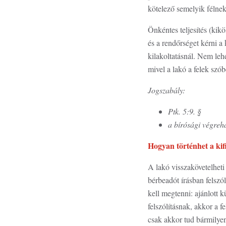
kötelező semelyik félne
Önkéntes teljesítés (kik
és a rendőrséget kérni a
kilakoltatásnál. Nem leh
mivel a lakó a felek szó
Jogszabály:
Ptk. 5:9. §
a bírósági végreha
Hogyan történhet a kifi
A lakó visszakövetelheti 
bérbeadót írásban felszó
kell megtenni: ajánlott 
felszólításnak, akkor a 
csak akkor tud bármilyen