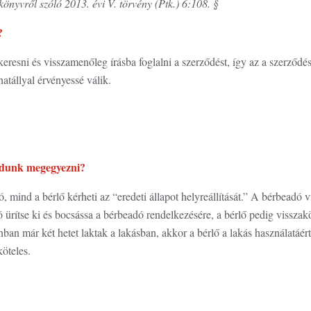
önyvről szóló 2013. évi V. törvény (Ptk.) 6:108. §
?
eresni és visszamenőleg írásba foglalni a szerződést, így az a szerződ
atállyal érvényessé válik.
udunk megegyezni?
 mind a bérlő kérheti az “eredeti állapot helyreállítását.” A bérbeadó vi
ó ürítse ki és bocsássa a bérbeadó rendelkezésére, a bérlő pedig visszak
nban már két hetet laktak a lakásban, akkor a bérlő a lakás használatáér
köteles.