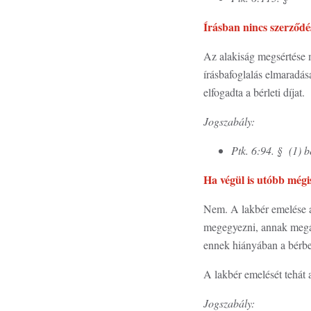
Írásban nincs szerződé
Az alakiság megsértése mi
írásbafoglalás elmaradása
elfogadta a bérleti díjat.
Jogszabály:
Ptk. 6:94. § (1) 
Ha végül is utóbb mégis
Nem. A lakbér emelése a
megegyezni, annak megáll
ennek hiányában a bérbead
A lakbér emelését tehát 
Jogszabály: