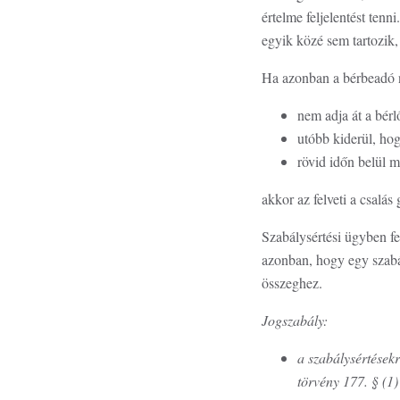
értelme feljelentést ten
egyik közé sem tartozik, 
Ha azonban a bérbeadó ne
nem adja át a bérl
utóbb kiderül, hog
rövid időn belül me
akkor az felveti a csalás
Szabálysértési ügyben fel
azonban, hogy egy szabál
összeghez.
Jogszabály:
a szabálysértésekr
törvény 177. § (1)