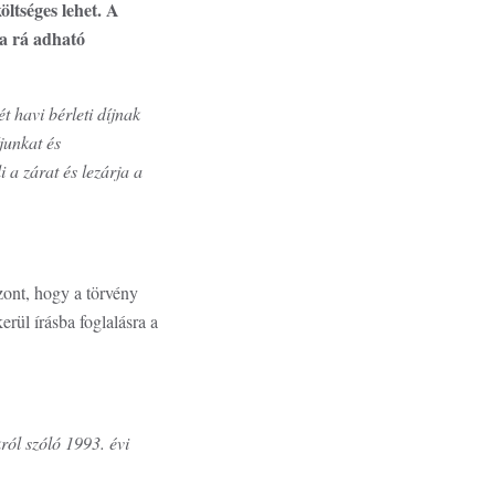
ltséges lehet. A
 a rá adható
ét havi bérleti díjnak
junkat és
i a zárat és lezárja a
zont, hogy a törvény
rül írásba foglalásra a
ról szóló 1993. évi