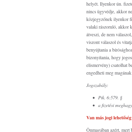
helyét. Ilyenkor ún. fi
nincs ügyvédje, akkor ne
közjegyzőnek ilyenkor fi
valaki rászoruló, akkor 
átveszi, de nem válaszol,
viszont válaszol és vitat
benyújtania a bírósághoz
bizonyítania, hogy jogos
elismervény) csatolhat 
engedheti meg magának a
Jogszabály:
Ptk. 6:579. §
a fizetési meghagy
Van más jogi lehetőség
Önmagában azért, mert bé