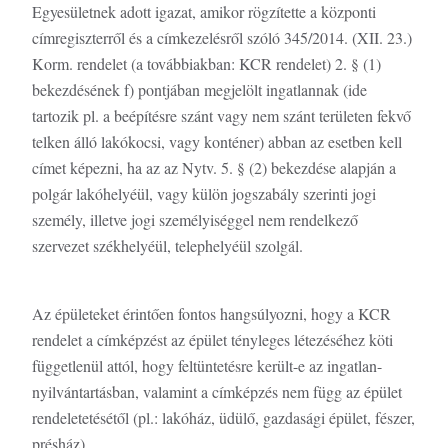
Egyesületnek adott igazat, amikor rögzítette a központi
címregiszterről és a címkezelésről szóló 345/2014. (XII. 23.)
Korm. rendelet (a továbbiakban: KCR rendelet) 2. § (1)
bekezdésének f) pontjában megjelölt ingatlannak (ide
tartozik pl. a beépítésre szánt vagy nem szánt területen fekvő
telken álló lakókocsi, vagy konténer) abban az esetben kell
címet képezni, ha az az Nytv. 5. § (2) bekezdése alapján a
polgár lakóhelyéül, vagy külön jogszabály szerinti jogi
személy, illetve jogi személyiséggel nem rendelkező
szervezet székhelyéül, telephelyéül szolgál.
Az épületeket érintően fontos hangsúlyozni, hogy a KCR
rendelet a címképzést az épület tényleges létezéséhez köti
függetlenül attól, hogy feltüntetésre került-e az ingatlan-
nyilvántartásban, valamint a címképzés nem függ az épület
rendeletetésétől (pl.: lakóház, üdülő, gazdasági épület, fészer,
présház).