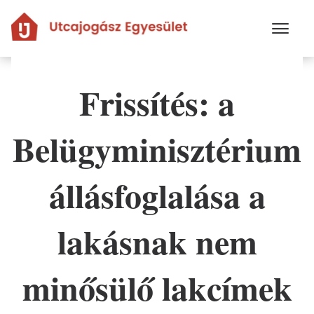
Ugrás
a
tartalomra
Frissítés: a
Belügyminisztérium
állásfoglalása a
lakásnak nem
minősülő lakcímek