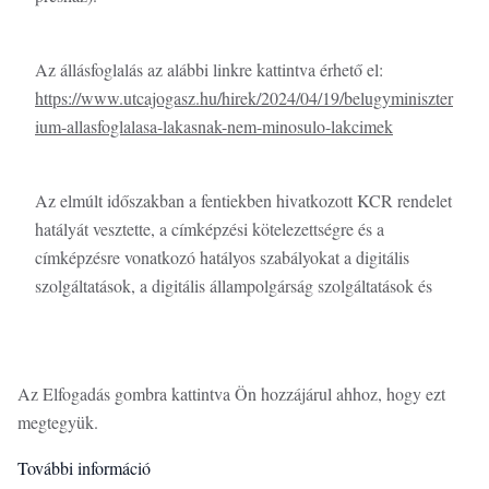
Az állásfoglalás az alábbi linkre kattintva érhető el:
https://www.utcajogasz.hu/hirek/2024/04/19/belugyminiszter
ium-allasfoglalasa-lakasnak-nem-minosulo-lakcimek
Az elmúlt időszakban a fentiekben hivatkozott KCR rendelet
hatályát vesztette, a címképzési kötelezettségre és a
címképzésre vonatkozó hatályos szabályokat a digitális
szolgáltatások, a digitális állampolgárság szolgáltatások és
támogató szolgáltatások részletes műszaki követelményeiről
Ezen az oldalon cookie-kat használunk a felhasználói élmény
szóló 322/2024. (XI. 6.) Korm. rendelet tartalmazza, amely a
fokozása érdekében
korábbi szabályozással azonos tartalmú, tehát a
Az Elfogadás gombra kattintva Ön hozzájárul ahhoz, hogy ezt
Belügyminisztérium állásfoglalásában továbbra is
megtegyük.
irányadóak, azzal, hogy KCR rendelet helyett a szabályokat
a 322/2024. (XI. 6.) Korm. rendelet tartalmazza.
További információ