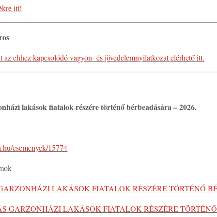
kre itt!
ros
 az ehhez kapcsolódó vagyon- és jövedelemnyilatkozat elérhető itt.
zonházi lakások fiatalok részére történő bérbeadására – 2026.
da.hu/esemenyek/15774
umok
S GARZONHÁZI LAKÁSOK FIATALOK RÉSZÉRE TÖRTÉNŐ 
VÁS GARZONHÁZI LAKÁSOK FIATALOK RÉSZÉRE TÖRTÉN