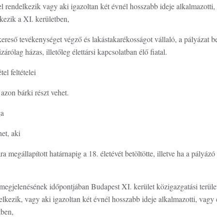
lyel rendelkezik vagy aki igazoltan két évnél hosszabb ideje alkalmazotti
ezik a XI. kerületben,
ő tevékenységet végző és lakástakarékosságot vállaló, a pályázat ben
izárólag házas, illetőleg élettársi kapcsolatban élő fiatal.
el feltételei
 azon bárki részt vehet.
ga
het, aki
ra megállapított határnapig a 18. életévét betöltötte, illetve ha a pályáz
 megjelenésének időpontjában Budapest XI. kerület közigazgatási területé
delkezik, vagy aki igazoltan két évnél hosszabb ideje alkalmazotti, va
etben,