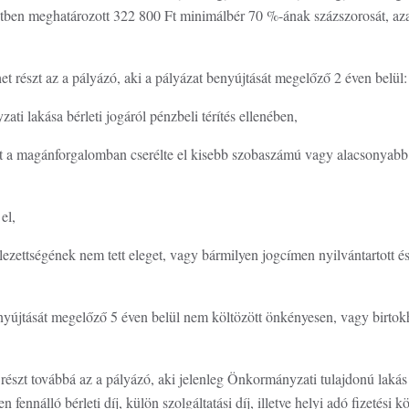
etben meghatározott 322 800 Ft minimálbér 70 %-ának százszorosát, az
t részt az a pályázó, aki a pályázat benyújtását megelőző 2 éven belül
ati lakása bérleti jogáról pénzbeli térítés ellenében,
t a magánforgalomban cserélte el kisebb szobaszámú vagy alacsonyabb
 el,
elezettségének nem tett eleget, vagy bármilyen jogcímen nyilvántartott és
nyújtását megelőző 5 éven belül nem költözött önkényesen, vagy birtokh
észt továbbá az a pályázó, aki jelenleg Önkormányzati tulajdonú lakás 
ennálló bérleti díj, külön szolgáltatási díj, illetve helyi adó fizetési k