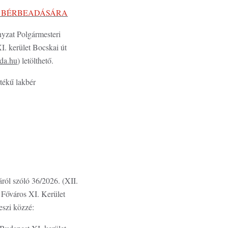
Ő BÉRBEADÁSÁRA
nyzat Polgármesteri
I. kerület Bocskai út
da.hu
) letölthető.
rtékű lakbér
ról szóló 36/2026. (XII.
 Főváros XI. Kerület
eszi közzé: