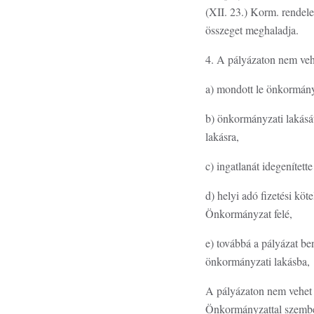
(XII. 23.) Korm. rendel
összeget meghaladja.
4. A pályázaton nem vehe
a) mondott le önkormányz
b) önkormányzati lakásá
lakásra,
c) ingatlanát idegenítette
d) helyi adó fizetési köt
Önkormányzat felé,
e) továbbá a pályázat be
önkormányzati lakásba,
A pályázaton nem vehet r
Önkormányzattal szemben f