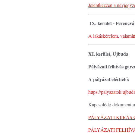
Jelentkezzen a névjegyzé
IX. kerület - Ferencvá
A lakáskérelem, valamint
XI. kerület, Újbuda
Pályázati felhívás gar
A pályázat elérhető:
https://palyazatok.ujbu
Kapcsolódó dokument
PÁLYÁZATI KIÍRÁ
PÁLYÁZATI FELHÍ