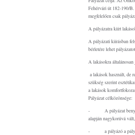
Pályázat célja: Az Önkor
Fehérvári út 182-190/B. 
megfelelően csak pályáza
A pályázatra kiírt lakáso
A pályázati kiírásban fe
bérletére lehet pályázato
A lakásokra általánosan
a lakások használt, de r
szükség szerint esztétika
a lakások komfortfokoza
Pályázat célközönsége:
- A pályázat benyújtásá
alapján nagykorúvá vált
- a pályázó a pályázat