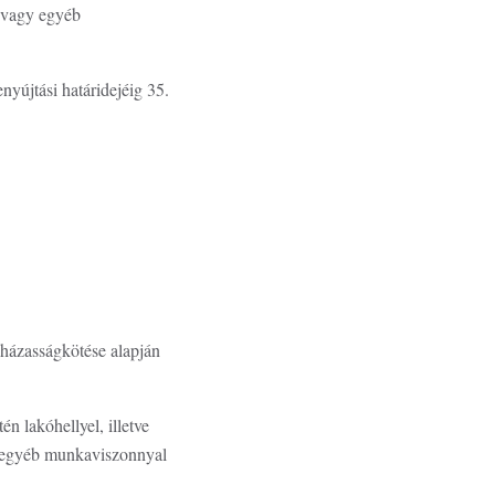
, vagy egyéb
yújtási határidejéig 35.
ó házasságkötése alapján
n lakóhellyel, illetve
gy egyéb munkaviszonnyal