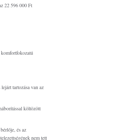
az 22 596 000 Ft
:
 komfortfokozatú
 lejárt tartozása van az
áborítással költözött
bérlője, és az
ötelezettségének nem tett