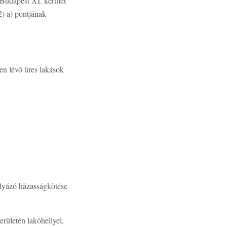
 Budapest XI. kerület
2) a) pontjának
ben lévő üres lakások
ályázó házasságkötése
ületén lakóhellyel,