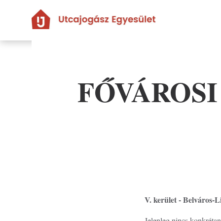
Ugrás
a
tartalomra
FŐVÁROSI
V. kerület - Belváros-
Jelenleg nincs konkréta