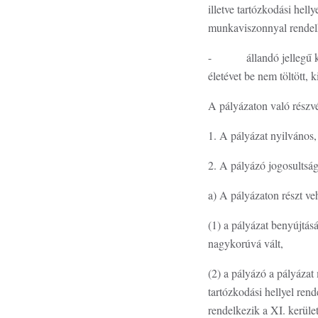
illetve tartózkodási hel
munkaviszonnyal rendelk
- állandó jellegű keres
életévet be nem töltött, k
A pályázaton való részvét
1. A pályázat nyilvános,
2. A pályázó jogosultsá
a) A pályázaton részt ve
(1) a pályázat benyújtásá
nagykorúvá vált,
(2) a pályázó a pályázat
tartózkodási hellyel ren
rendelkezik a XI. kerül