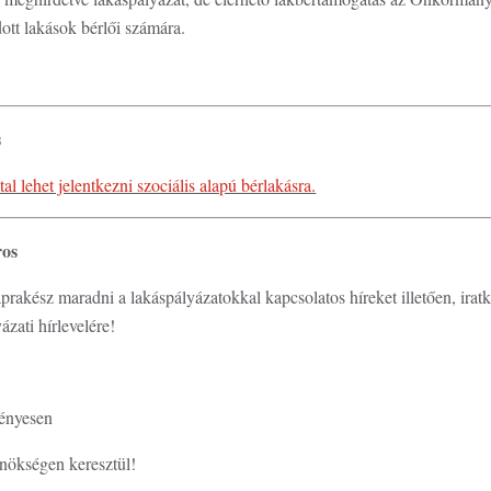
dott lakások bérlői számára.
s
l lehet jelentkezni szociális alapú bérlakásra.
ros
akész maradni a lakáspályázatokkal kapcsolatos híreket illetően, iratk
zati hírlevelére!
ményesen
nökségen keresztül!