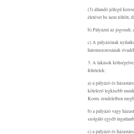
(3) állandó jellegű kere
életévet be nem töltött, 
b) Pályázni az jogosult, 
c) A pályázónak nyilatko
háromszorosának óvadék
3. A lakások költségelve
feltételek:
a) a pályázó és házastárs
kötelező legkisebb munk
Korm. rendeletben megha
b) a pályázó vagy házast
szolgáló egyéb ingatlanba
c) a pályázó és házastár