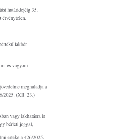
ási határidejéig 35.
at érvénytelen.
mértékű lakbér
elmi és vagyoni
tó jövedelme meghaladja a
6/2025. (XII. 23.)
ásban vagy lakhatásra is
gy bérleti joggal,
almi értéke a 426/2025.