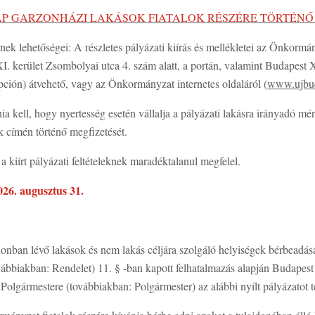
AP GARZONHÁZI LAKÁSOK FIATALOK RÉSZÉRE TÖRTÉN
ek lehetőségei: A részletes pályázati kiírás és mellékletei az Önkormá
. kerület Zsombolyai utca 4. szám alatt, a portán, valamint Budapest X
epción) átvehető, vagy az Önkormányzat internetes oldaláról (
www.ujbu
a kell, hogy nyertesség esetén vállalja a pályázati lakásra irányadó mé
címén történő megfizetését.
 a kiírt pályázati feltételeknek maradéktalanul megfelel.
026. augusztus 31.
onban lévő lakások és nem lakás céljára szolgáló helyiségek bérbeadásá
vábbiakban: Rendelet) 11. § -ban kapott felhatalmazás alapján Budapest
lgármestere (továbbiakban: Polgármester) az alábbi nyílt pályázatot t