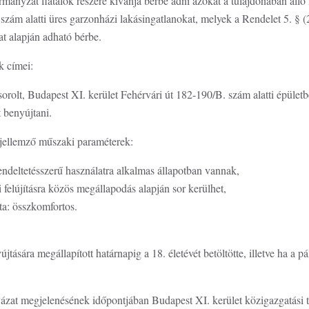
mányzat fiatalok részére kívánja bérbe adni azokat a tulajdonában álló
szám alatti üres garzonházi lakásingatlanokat, melyek a Rendelet 5. § (
t alapján adható bérbe.
k címei:
lsorolt, Budapest XI. kerület Fehérvári út 182-190/B. szám alatti épület
t benyújtani.
 jellemző műszaki paraméterek:
endeltetésszerű használatra alkalmas állapotban vannak,
i felújításra közös megállapodás alapján sor kerülhet,
ta: összkomfortos.
ra megállapított határnapig a 18. életévét betöltötte, illetve ha a p
,
 megjelenésének időpontjában Budapest XI. kerület közigazgatási ter