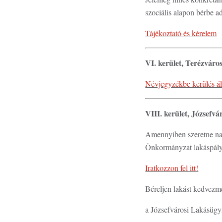
szociális alapon bérbe a
Tájékoztató és kérelem
VI. kerület, Terézváro
Névjegyzékbe kerülés álta
VIII. kerület, Józsefvá
Amennyiben szeretne napr
Önkormányzat lakáspályá
Iratkozzon fel itt!
Béreljen lakást kedvez
a Józsefvárosi Lakásügy