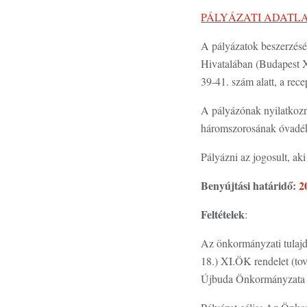
PÁLYÁZATI ADATL
A pályázatok beszerzésén
Hivatalában (Budapest XI
39-41. szám alatt, a rec
A pályázónak nyilatkozni
háromszorosának óvadék 
Pályázni az jogosult, aki
Benyújtási határidő:
2
Feltételek
:
Az önkormányzati tulajd
18.) XI.ÖK rendelet (to
Újbuda Önkormányzata Po