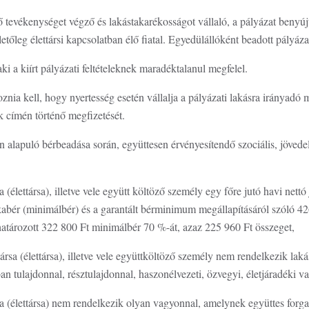
ső tevékenységet végző és lakástakarékosságot vállaló, a pályázat benyújt
illetőleg élettársi kapcsolatban élő fiatal. Egyedülállóként beadott pályáz
aki a kiírt pályázati feltételeknek maradéktalanul megfelel.
znia kell, hogy nyertesség esetén vállalja a pályázati lakásra irányadó 
 címén történő megfizetését.
n alapuló bérbeadása során, együttesen érvényesítendő szociális, jöved
a (élettársa), illetve vele együtt költöző személy egy főre jutó havi net
abér (minimálbér) és a garantált bérminimum megállapításáról szóló 42
tározott 322 800 Ft minimálbér 70 %-át, azaz 225 960 Ft összeget,
ársa (élettársa), illetve vele együttköltöző személy nem rendelkezik lak
n tulajdonnal, résztulajdonnal, haszonélvezeti, özvegyi, életjáradéki va
sa (élettársa) nem rendelkezik olyan vagyonnal, amelynek együttes forg