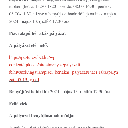
időben (hétfő: 14.30-18.00, szerda: 08.00-16.30, péntek:
08.00-11.30, illetve a benyújtási határidő lejáratának napján,
2024. május 13. (hétfő) 17.30 óra.
Piaci alapú bérlakás pályázat
A pályázat elérhető:
https://pesterzsebet.hu/wp-
content/uploads/hirdetmenyek/palyazati-
felhivasok/ingatlan/piaci_berlakas_palyazat/Piaci_lakaspalya
zat_05-13-ig.pdf
Benyújtási határidő:
2024. május 13. (hétfő) 17.30 óra
Feltételek
:
A pályázat benyújtásának módja:
A pályázatokat kizárólag az erre a célra rendszeresített