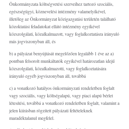
Önkormányzata költségvetési szerveihez tartozó szociális,
egészségügyi, köznevelési intézmény valamelyikével,
illetőleg az Önkormányzat közigazgatási területén található
közoktatási feladatokat ellátó intézmény egyikével
közszolgálati, közalkalmazott, vagy foglalkoztatásra irányuló
más jogviszonyban áll, és
b) a pályázat benyújtását megelőzően legalább 1 éve az a)
pontban felsorolt munkáltatók egyikével határozatlan idejű
közszolgálati, közalkalmazotti, vagy foglalkoztatására
irányuló egyéb jogviszonyban áll, továbbá
c) a vonatkozó hatályos önkormányzati rendeletben foglalt
vagy szociális, vagy költségalapú, vagy piaci alapú bérlet
létesítési, továbbá a vonatkozó rendeletben foglalt, valamint a
jelen kiírásban rögzített pályázati feltételeknek
maradéktalanul megfelel.