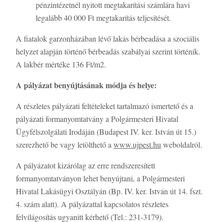
pénzintézetnél nyitott megtakarítási számlára havi
legalább 40 000 Ft megtakarítás teljesítését.
A fiatalok garzonházában lévő lakás bérbeadása a szociális
helyzet alapján történő bérbeadás szabályai szerint történik.
A lakbér mértéke 136 Ft/m2.
A pályázat benyújtásának módja és helye:
A részletes pályázati feltételeket tartalmazó ismertető és a
pályázati formanyomtatvány a Polgármesteri Hivatal
Ügyfélszolgálati Irodáján (Budapest IV. ker. István út 15.)
szerezhető be vagy letölthető a
www.ujpest.hu
weboldalról.
A pályázatot kizárólag az erre rendszeresített
formanyomtatványon lehet benyújtani, a Polgármesteri
Hivatal Lakásügyi Osztályán (Bp. IV. ker. István út 14. fszt.
4. szám alatt). A pályázattal kapcsolatos részletes
felvilágosítás ugyanitt kérhető (Tel.: 231-3179).