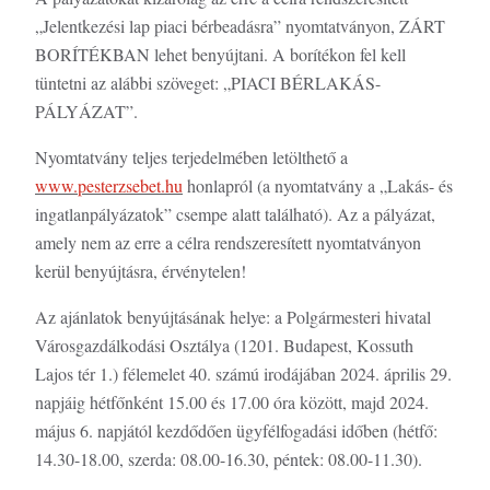
„Jelentkezési lap piaci bérbeadásra” nyomtatványon, ZÁRT
BORÍTÉKBAN lehet benyújtani. A borítékon fel kell
tüntetni az alábbi szöveget: „PIACI BÉRLAKÁS-
PÁLYÁZAT”.
Nyomtatvány teljes terjedelmében letölthető a
www.pesterzsebet.hu
honlapról (a nyomtatvány a „Lakás- és
ingatlanpályázatok” csempe alatt található). Az a pályázat,
amely nem az erre a célra rendszeresített nyomtatványon
kerül benyújtásra, érvénytelen!
Az ajánlatok benyújtásának helye: a Polgármesteri hivatal
Városgazdálkodási Osztálya (1201. Budapest, Kossuth
Lajos tér 1.) félemelet 40. számú irodájában 2024. április 29.
napjáig hétfőnként 15.00 és 17.00 óra között, majd 2024.
május 6. napjától kezdődően ügyfélfogadási időben (hétfő:
14.30-18.00, szerda: 08.00-16.30, péntek: 08.00-11.30).