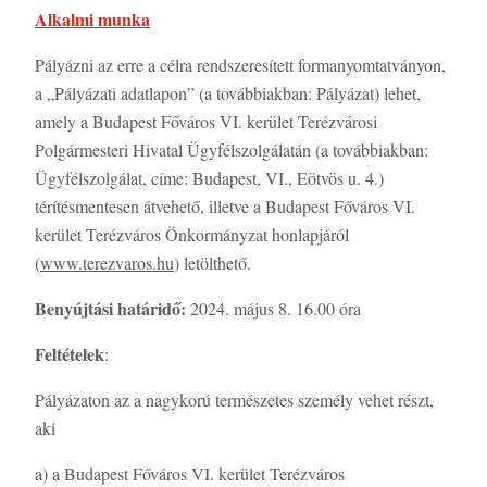
Alkalmi munka
Pályázni az erre a célra rendszeresített formanyomtatványon,
a „Pályázati adatlapon” (a továbbiakban: Pályázat) lehet,
amely a Budapest Főváros VI. kerület Terézvárosi
Polgármesteri Hivatal Ügyfélszolgálatán (a továbbiakban:
Ügyfélszolgálat, címe: Budapest, VI., Eötvös u. 4.)
térítésmentesen átvehető, illetve a Budapest Főváros VI.
kerület Terézváros Önkormányzat honlapjáról
(
www.terezvaros.hu
) letölthető.
Benyújtási határidő:
2024. május 8. 16.00 óra
Feltételek
:
Pályázaton az a nagykorú természetes személy vehet részt,
aki
a) a Budapest Főváros VI. kerület Terézváros