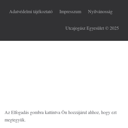
Adatvédelmi tájékoztató
Impresszum
Nyilvánosság
Utcajogász Egyesület © 2025
Ezen az oldalon cookie-kat használunk a felhasználói élmény
fokozása érdekében
Az Elfogadás gombra kattintva Ön hozzájárul ahhoz, hogy ezt
megtegyük.