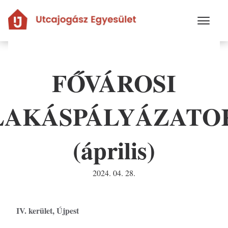
Ugrás
a
tartalomra
FŐVÁROSI
LAKÁSPÁLYÁZATO
(április)
2024. 04. 28.
IV. kerület, Újpest