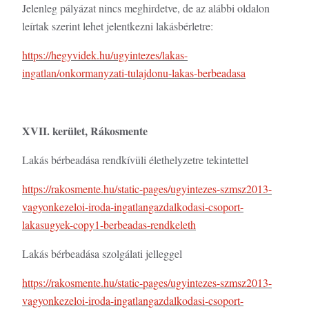
Jelenleg pályázat nincs meghirdetve, de az alábbi oldalon
leírtak szerint lehet jelentkezni lakásbérletre:
https://hegyvidek.hu/ugyintezes/lakas-
ingatlan/onkormanyzati-tulajdonu-lakas-berbeadasa
XVII. kerület, Rákosmente
Lakás bérbeadása rendkívüli élethelyzetre tekintettel
https://rakosmente.hu/static-pages/ugyintezes-szmsz2013-
vagyonkezeloi-iroda-ingatlangazdalkodasi-csoport-
lakasugyek-copy1-berbeadas-rendkeleth
Lakás bérbeadása szolgálati jelleggel
https://rakosmente.hu/static-pages/ugyintezes-szmsz2013-
vagyonkezeloi-iroda-ingatlangazdalkodasi-csoport-