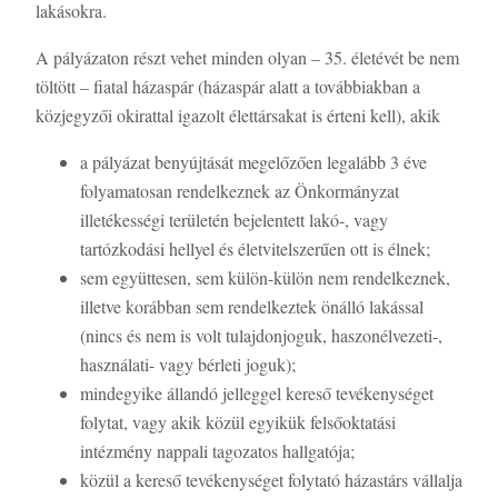
lakásokra.
A pályázaton részt vehet minden olyan – 35. életévét be nem
töltött – fiatal házaspár (házaspár alatt a továbbiakban a
közjegyzői okirattal igazolt élettársakat is érteni kell), akik
a pályázat benyújtását megelőzően legalább 3 éve
folyamatosan rendelkeznek az Önkormányzat
illetékességi területén bejelentett lakó-, vagy
tartózkodási hellyel és életvitelszerűen ott is élnek;
sem együttesen, sem külön-külön nem rendelkeznek,
illetve korábban sem rendelkeztek önálló lakással
(nincs és nem is volt tulajdonjoguk, haszonélvezeti-,
használati- vagy bérleti joguk);
mindegyike állandó jelleggel kereső tevékenységet
folytat, vagy akik közül egyikük felsőoktatási
intézmény nappali tagozatos hallgatója;
közül a kereső tevékenységet folytató házastárs vállalja