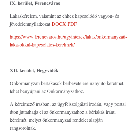
IX. kerület, Ferencváros
Lakáskérelem, valamint az ehhez kapcsolódó vagyon- és
jövedelemnyilatkozat
DOCX
PDF
https://www.ferencvaros.hu/ugyintezes/lakas/onkormanyzati-
lakasokkal-kapcsolatos-kerelmek/
XII. kerület, Hegyvidék
Önkormányzati bérlakások bérbevételére irányuló kérelmet
lehet benyújtani az Önkormányzathoz.
A kérelmező írásban, az ügyfélszolgálati irodán, vagy postai
úton juttathatja el az önkormányzathoz a bérlakás iránti
kérelmét, melyet önkormányzati rendelet alapján
rangsorolnak.