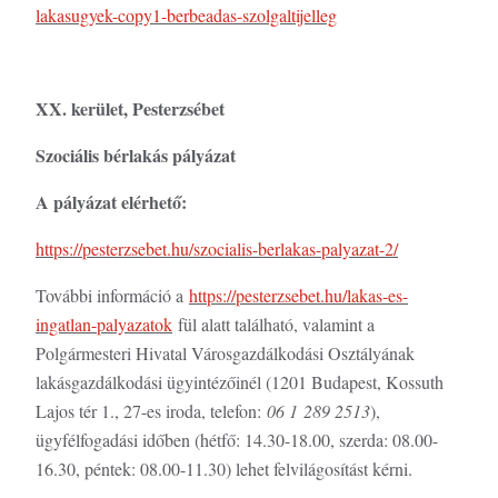
lakasugyek-copy1-berbeadas-szolgaltijelleg
XX. kerület, Pesterzsébet
Szociális bérlakás pályázat
A pályázat elérhető:
https://pesterzsebet.hu/szocialis-berlakas-palyazat-2/
További információ a
https://pesterzsebet.hu/lakas-es-
ingatlan-palyazatok
fül alatt található, valamint a
Polgármesteri Hivatal Városgazdálkodási Osztályának
lakásgazdálkodási ügyintézőinél (1201 Budapest, Kossuth
Lajos tér 1., 27-es iroda, telefon:
06 1 289 2513
),
ügyfélfogadási időben (hétfő: 14.30-18.00, szerda: 08.00-
16.30, péntek: 08.00-11.30) lehet felvilágosítást kérni.