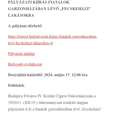
PÁLYÁZATI KIÍRÁS FIATALOK
GARZONHÁZÁBAN LÉVŐ „FECSKEHÁZI”
LAKÁSOKRA
A pályázat elérhető:
https://ujpest.hu/palyazati-kiiras-fiatalok-garzonhazaban-
levo-fecskehazi-lakasokra-4/
Pályázati adatlap
Befogadó nyilatkozat
Benyújtási határidő: 2024. május 17. 12.00 óra
Feltételek
:
Budapest Főváros IV. Kerület Újpest Önkormányzata a
39/2011. (XII.19.) önkormányzati rendelet alapján
pályázatot ír ki a fiatalok garzonházában lévő „Fecskeházi”