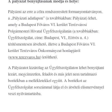
A pályázat benyújtásának módja és helye:
Pályázni az erre a célra rendszeresített formanyomtatványon,
a „Pályázati adatlapon” (a továbbiakban: Pályázat) lehet,
amely a Budapest Főváros VI. kerület Terézvárosi
Polgármesteri Hivatal Ügyfélszolgálatán (a továbbiakban:
Ügyfélszolgálat, címe: Budapest, VI., Eötvös u. 4.)
térítésmentesen átvehető, illetve a Budapest Főváros VI.
kerület Terézváros Önkormányzat honlapjáról
(
www.terezvaros.hu
) letölthető.
A Pályázatot kizárólag az Ügyfélszolgálaton lehet benyújtani
lezárt, megcímzetlen, feladót és más jelet nem tartalmazó
borítékban a mellékletekkel együtt. A borítékot az
Ügyfélszolgálat sorszámmal látja el és átvételi elismervénnyel
veszi nyilvántartásba.