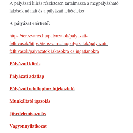
A pályázati kiírás részletesen tartalmazza a megpályázható
lakások adatait és a pályázati feltételeket:
A pályázat elérhető:
https://terezvaros.hu/palyazatok/palyazati-
felhivasok/https://terezvaros.hu/palyazatok/palyazati-
felhivasok/palyazatok-lakasokra-es-ingatlanokra
Pályázati kiírás
Pályázati adatlap
Pályázati adatlaphoz tájékoztató
Munkáltató igazolás
Jövedelemigazolás
Vagyonnyilatkozat