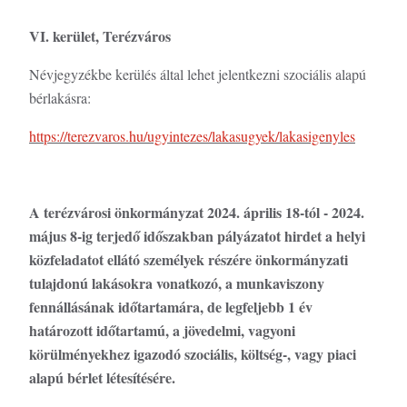
VI. kerület, Terézváros
Névjegyzékbe kerülés által lehet jelentkezni szociális alapú
bérlakásra:
https://terezvaros.hu/ugyintezes/lakasugyek/lakasigenyles
A terézvárosi önkormányzat 2024. április 18-tól - 2024.
május 8-ig terjedő időszakban pályázatot hirdet a helyi
közfeladatot ellátó személyek részére önkormányzati
tulajdonú lakásokra vonatkozó, a munkaviszony
fennállásának időtartamára, de legfeljebb 1 év
határozott időtartamú, a jövedelmi, vagyoni
körülményekhez igazodó szociális, költség-, vagy piaci
alapú bérlet létesítésére.