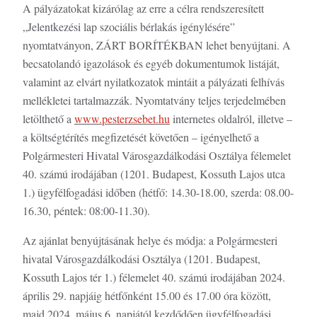
A pályázatokat kizárólag az erre a célra rendszeresített
„Jelentkezési lap szociális bérlakás igénylésére”
nyomtatványon, ZÁRT BORÍTÉKBAN lehet benyújtani. A
becsatolandó igazolások és egyéb dokumentumok listáját,
valamint az elvárt nyilatkozatok mintáit a pályázati felhívás
mellékletei tartalmazzák. Nyomtatvány teljes terjedelmében
letölthető a
www.pesterzsebet.hu
internetes oldalról, illetve –
a költségtérítés megfizetését követően – igényelhető a
Polgármesteri Hivatal Városgazdálkodási Osztálya félemelet
40. számú irodájában (1201. Budapest, Kossuth Lajos utca
1.) ügyfélfogadási időben (hétfő: 14.30-18.00, szerda: 08.00-
16.30, péntek: 08:00-11.30).
Az ajánlat benyújtásának helye és módja: a Polgármesteri
hivatal Városgazdálkodási Osztálya (1201. Budapest,
Kossuth Lajos tér 1.) félemelet 40. számú irodájában 2024.
április 29. napjáig hétfőnként 15.00 és 17.00 óra között,
majd 2024. május 6. napjától kezdődően ügyfélfogadási