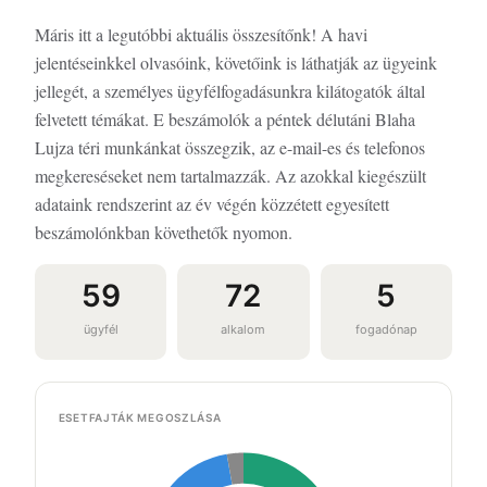
Máris itt a legutóbbi aktuális összesítőnk! A havi
jelentéseinkkel olvasóink, követőink is láthatják az ügyeink
jellegét, a személyes ügyfélfogadásunkra kilátogatók által
felvetett témákat. E beszámolók a péntek délutáni Blaha
Lujza téri munkánkat összegzik, az e-mail-es és telefonos
megkereséseket nem tartalmazzák. Az azokkal kiegészült
adataink rendszerint az év végén közzétett egyesített
beszámolónkban követhetők nyomon.
59
72
5
ügyfél
alkalom
fogadónap
ESETFAJTÁK MEGOSZLÁSA