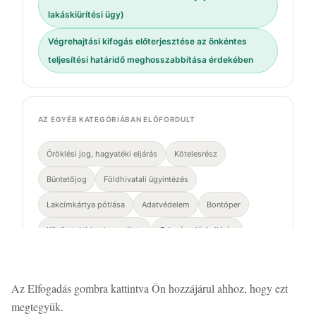
lakáskiürítési ügy)
Végrehajtási kifogás előterjesztése az önkéntes
teljesítési határidő meghosszabbítása érdekében
AZ EGYÉB KATEGÓRIÁBAN ELŐFORDULT
Öröklési jog, hagyatéki eljárás
Kötelesrész
Büntetőjog
Földhivatali ügyintézés
Lakcímkártya pótlása
Adatvédelem
Bontóper
Közös tulajdon használata
Felszámolási eljárás
Ezen az oldalon cookie-kat használunk a felhasználói élmény
Nem jogi jellegű ügy
fokozása érdekében
Az Elfogadás gombra kattintva Ön hozzájárul ahhoz, hogy ezt
megtegyük.
Személyes ügyfélfogadás minden pénteken 15:00–17:00, Blaha Lujza tér ·