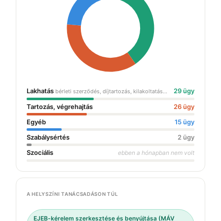
Lakhatás
29 ügy
bérleti szerződés, díjtartozás, kilakoltatás…
Tartozás, végrehajtás
26 ügy
Egyéb
15 ügy
Szabálysértés
2 ügy
Szociális
ebben a hónapban nem volt
A HELYSZÍNI TANÁCSADÁSON TÚL
EJEB-kérelem szerkesztése és benyújtása (MÁV